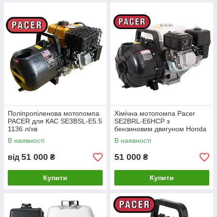
Поліпропіленова мотопомпа
Хімічна мотопомпа Pacer
PACER для КАС SE3BSL-E5.5
SE2BRL-E6HCP з
1136 л/хв
бензиновим двигуном Honda
871 л/хв
В наявності
В наявності
51 000
51 000
від
₴
₴
Купити
Купити