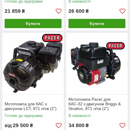
Готово до відправки
В наявності
21 859
26 600
₴
₴
Купити
Купити
Мотопомпа Pacer для
Мотопомпа для КАС з
КАС-32 з двигуном Briggs &
двигуном LCT, 871 л/хв (2")
Stratton, 871 л/хв (2")
Готово до відправки
В наявності
29 500
34 800
від
₴
₴