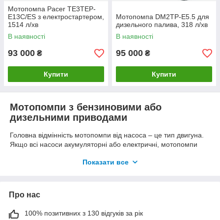
Мотопомпа Pacer TE3TEP-
E13C/ES з електростартером,
Мотопомпа DM2TP-E5.5 для
1514 л/хв
дизельного палива, 318 л/хв
В наявності
В наявності
93 000
95 000
₴
₴
Купити
Купити
Мотопомпи з бензиновими або
дизельними приводами
Головна відмінність мотопомпи від насоса – це тип двигуна.
Якщо всі насоси акумуляторні або електричні, мотопомпи
працюють на двигуні внутрішнього згоряння. Залежно від
Показати все
типу палива їх класифікують на бензинові та дизельні.
Бензинові функціонують на основі спеціальної суміші з
бензину та олії. Бензинова мотопомпа проста в експлуатації,
Про нас
легко переноситься завдяки невеликій вазі.
Дизельні мотопомпи призначені для перекачування чистої та
100% позитивних з 130 відгуків за рік
сильно забрудненої води. Прилад може безперервно