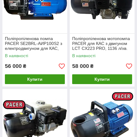
Поліпропіленова помпа
Поліпропіленова мотопомпа
PACER SE2BRL-АИР100S2 з
PACER для КАС з двигуном
електродвигуном для КАС,
LCT CX223 PRO, 1136 л/хв.
800 л/хв
(3")
В наявності
В наявності
56 000
58 000
₴
₴
Купити
Купити