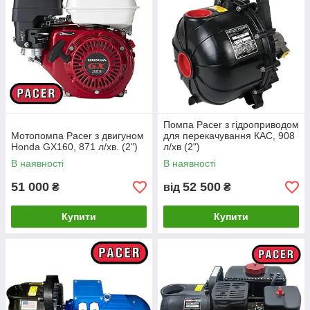
Помпа Pacer з гідроприводом
Мотопомпа Расеr з двигуном
для перекачування КАС, 908
Honda GX160, 871 л/хв. (2")
л/хв (2")
В наявності
В наявності
51 000
52 500
₴
від
₴
Купити
Купити