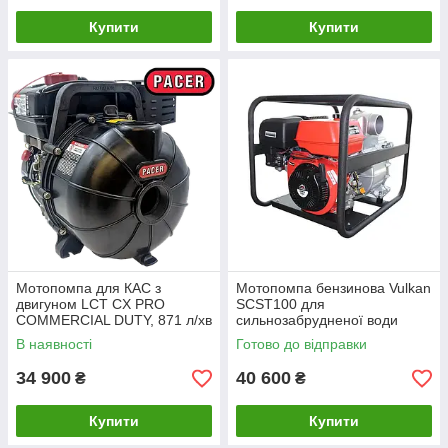
Купити
Купити
Мотопомпа для КАС з
Мотопомпа бензинова Vulkan
двигуном LCT CX PRO
SCST100 для
COMMERCIAL DUTY, 871 л/хв
сильнозабрудненої води
В наявності
Готово до відправки
34 900
40 600
₴
₴
Купити
Купити