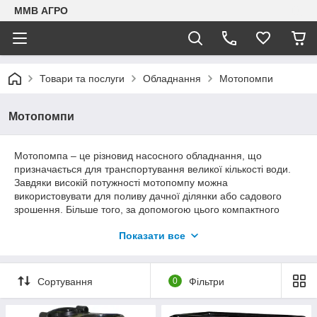
ММВ АГРО
Товари та послуги
Обладнання
Мотопомпи
Мотопомпи
Мотопомпа – це різновид насосного обладнання, що
призначається для транспортування великої кількості води.
Завдяки високій потужності мотопомпу можна
використовувати для поливу дачної ділянки або садового
зрошення. Більше того, за допомогою цього компактного
апарату можна осушити навіть невеликий ставок.
Показати все
Без електроенергії мотопомпа може стати єдиним рішенням
для відкачування води в місцях, де використання
електричного насоса неможливе.
Сортування
0
Фільтри
Подача води в мотопомпах відбувається через патрубки, що
всмоктує і подає. Двигун рухає крильчатку, завдяки якій
відбувається всмоктування води. Крильчатка, що