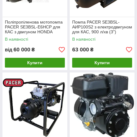
Поліпропіленова мотопомпа
Помпа PACER SE3BSL-
PACER SE3BSL-E6HCP для
АИР100S2 з електродвигуном
КАС з двигуном HONDA
для КАС, 900 л/хв (3")
GX200, 1060 л/хв. (3")
В наявності
В наявності
60 000
63 000
від
₴
₴
Купити
Купити