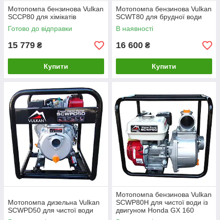
Мотопомпа бензинова Vulkan
Мотопомпа бензинова Vulkan
SCCP80 для хімікатів
SCWT80 для брудної води
Готово до відправки
В наявності
15 779
16 600
₴
₴
Купити
Купити
Мотопомпа бензинова Vulkan
Мотопомпа дизельна Vulkan
SCWP80H для чистої води із
SCWPD50 для чистої води
двигуном Honda GX 160