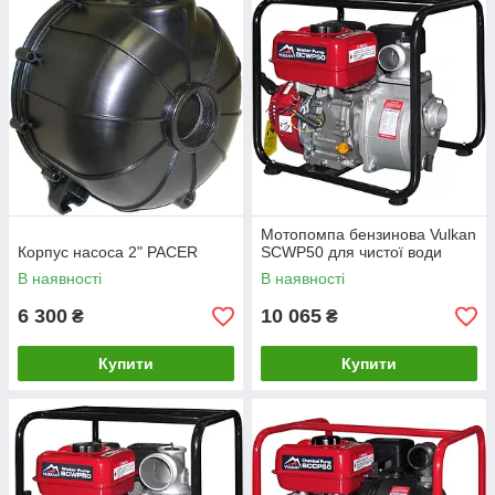
обертається, створює відцентрову силу, що змушує рідину
рухатися по патрубках насоса. Всмоктуючий патрубок
фільтрує рідину за допомогою сита. Оснащуються
мотопомпи бензиновими чи дизельними двигунами.
Мотопомпа бензинова Vulkan
Корпус насоса 2" PACER
SCWP50 для чистої води
В наявності
В наявності
6 300
10 065
₴
₴
Купити
Купити