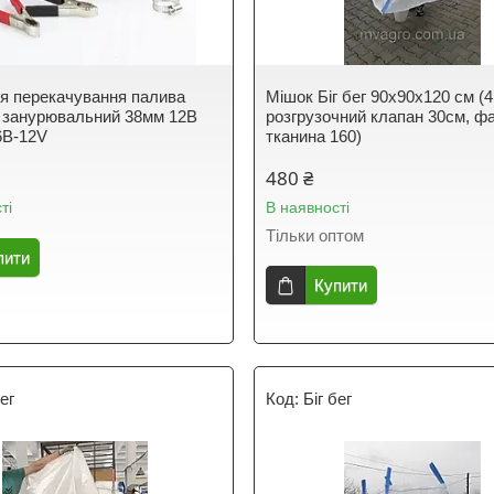
я перекачування палива
Мішок Біг бег 90х90х120 см (4
занурювальний 38мм 12В
розгрузочний клапан 30см, ф
6B-12V
тканина 160)
480 ₴
ті
В наявності
Тільки оптом
пити
Купити
бег
Біг бег