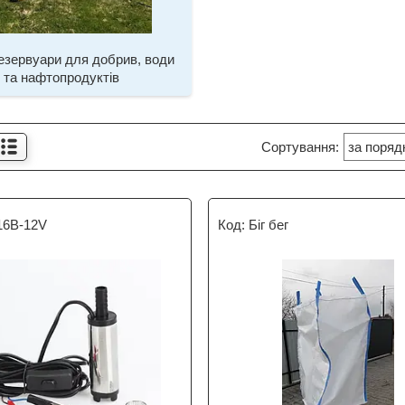
резервуари для добрив, води
та нафтопродуктів
16B-12V
Біг бег