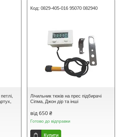
0829-405-016 95070 082940
 петлі,
Лічильник тюків на прес підбирачі
артух,
Сіпма, Джон дір та інші
від 650 ₴
Готово до відправки
Купити