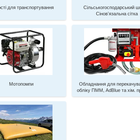
сті для транспортування
Сільськогосподарський ш
Сінов'язальна сітка
Мотопомпи
Обладнання для перекачув
обліку ПММ, AdBlue та хім. п