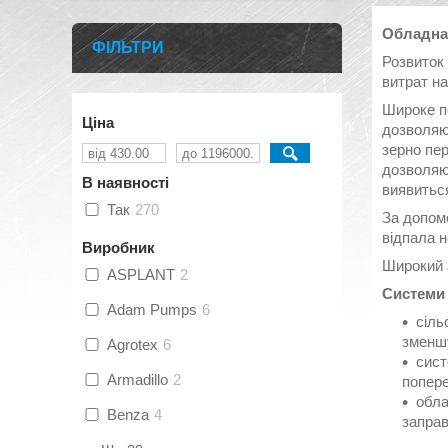
Обладна
ФІЛЬТРИ
Розвиток 
витрат на
Широке п
Ціна
дозволяют
зерно пе
дозволяют
В наявності
виявитьс
Так
270
За допом
відпала н
Виробник
Широкий а
ASPLANT
2
Системи 
Adam Pumps
6
сіль
зменшу
Agrotex
6
сист
Armadillo
2
попере
обла
Benza
4
заправ