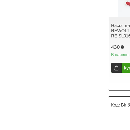
Насос дл
REWOLT 
RE SL01
430 ₴
В наявнос
Ку
Біг 