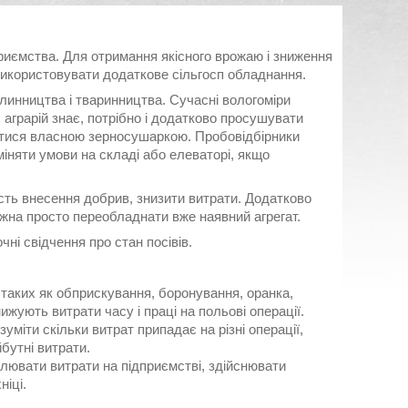
риємства. Для отримання якісного врожаю і зниження
використовувати додаткове сільгосп обладнання.
линництва і тваринництва. Сучасні вологоміри
 аграрій знає, потрібно і додатково просушувати
атися власною зерносушаркою. Пробовідбірники
міняти умови на складі або елеваторі, якщо
ть внесення добрив, знизити витрати. Додатково
ожна просто переобладнати вже наявний агрегат.
ні свідчення про стан посівів.
 таких як обприскування, боронування, оранка,
жують витрати часу і праці на польові операції.
міти скільки витрат припадає на різні операції,
бутні витрати.
олювати витрати на підприємстві, здійснювати
ніці.