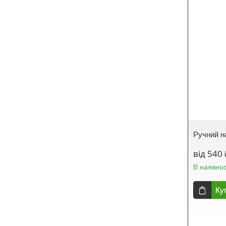
Ручний н
від 540 
В наявнос
Ку