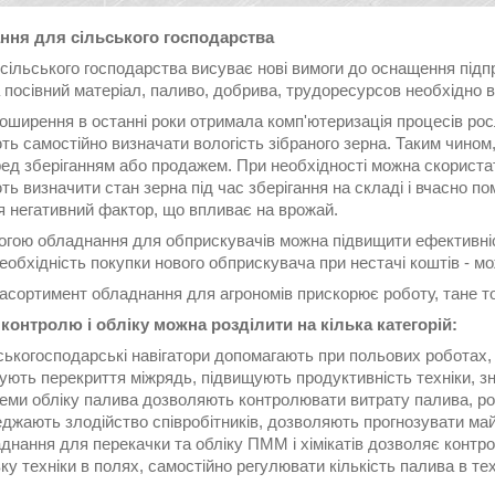
ння для сільського господарства
сільського господарства висуває нові вимоги до оснащення підп
 посівний матеріал, паливо, добрива, трудоресурсов необхідно 
оширення в останні роки отримала комп'ютеризація процесів рос
ь самостійно визначати вологість зібраного зерна. Таким чином,
ред зберіганням або продажем. При необхідності можна скорист
ь визначити стан зерна під час зберігання на складі і вчасно по
я негативний фактор, що впливає на врожай.
огою обладнання для обприскувачів можна підвищити ефективніс
еобхідність покупки нового обприскувача при нестачі коштів - м
сортимент обладнання для агрономів прискорює роботу, тане точ
контролю і обліку можна розділити на кілька категорій:
ськогосподарські навігатори допомагають при польових роботах,
ють перекриття міжрядь, підвищують продуктивність техніки, зни
еми обліку палива дозволяють контролювати витрату палива, розу
джають злодійство співробітників, дозволяють прогнозувати май
днання для перекачки та обліку ПММ і хімікатів дозволяє контр
ку техніки в полях, самостійно регулювати кількість палива в тех