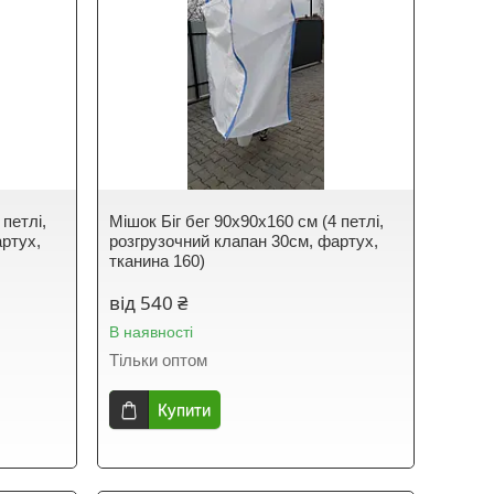
 петлі,
Мішок Біг бег 90х90х160 см (4 петлі,
артух,
розгрузочний клапан 30см, фартух,
тканина 160)
від 540 ₴
В наявності
Тільки оптом
Купити