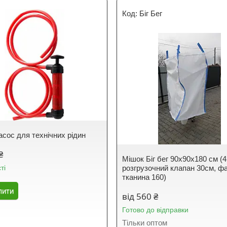
Біг Бег
асос для технічних рідин
₴
Мішок Біг бег 90х90х180 см (4
ті
розгрузочний клапан 30см, ф
тканина 160)
пити
від 560 ₴
Готово до відправки
Тільки оптом