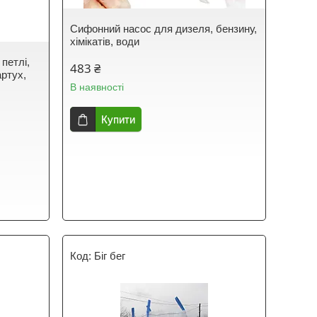
Сифонний насос для дизеля, бензину,
хімікатів, води
 петлі,
483 ₴
артух,
В наявності
Купити
Біг бег