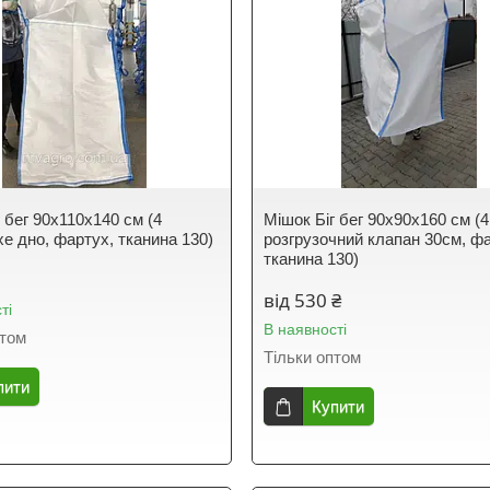
 бег 90х110х140 см (4
Мішок Біг бег 90х90х160 см (4
хе дно, фартух, тканина 130)
розгрузочний клапан 30см, ф
тканина 130)
від 530 ₴
ті
В наявності
птом
Тільки оптом
пити
Купити