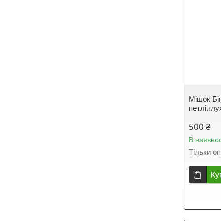
Мішок Біг
петлі,глу
500 ₴
В наявнос
Тільки о
Ку