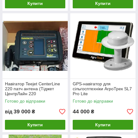
Купити
Купити
Навігатор Teejet CenterLine
GPS-навігатор для
220 патч антена (Тіджет
сільгосптехніки АгроТрек SL7
ЦентрЛайн 220
Pro Lite
Готово до відправки
Готово до відправки
39 000
44 000
від
₴
₴
Купити
Купити