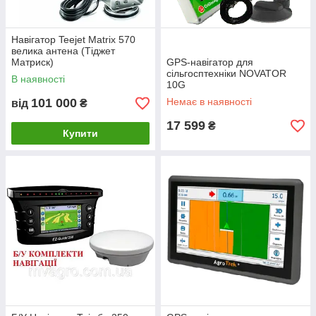
Навігатор Teejet Matrix 570
велика антена (Тіджет
Матриск)
GPS-навігатор для
сільгосптехніки NOVATOR
В наявності
10G
101 000
Немає в наявності
від
₴
17 599
₴
Купити