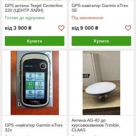
GPS антена Teejet Centerline
GPS-навігатор Garmin eTrex
220 (ЦЕНТР ЛАЙН)
SE
Готово до відправки
Під замовлення
3 900
9 000
від
₴
від
₴
Купити
Купити
Антена AG-40 до
GPS -навігатор Garmin eTrex
курсовказівників Trimble,
32x
CLAAS