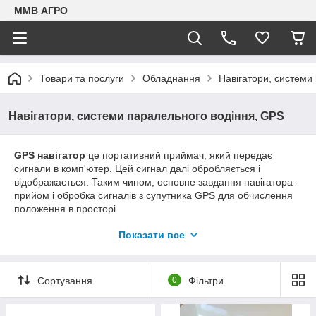
ММВ АГРО
Товари та послуги
Обладнання
Навігатори, системи
Навігатори, системи паралельного водіння, GPS
GPS навігатор
це портативний приймач, який передає
сигнали в комп'ютер. Цей сигнал далі обробляється і
відображається. Таким чином, основне завдання навігатора -
прийом і обробка сигналів з супутника GPS для обчислення
положення в просторі.
Навігатори запам'ятовують координати, формують маршрути
Показати все
і визначають напрямок на основі електронних карт.
Використовуються при управлінні транспортом, в
туристичних маршрутах, в сільському господарстві.
Сортування
0
Фільтри
Навігатори для сільгосптехніки відрізняються від звичайних,
так як повинні виконувати трохи інші функції, не просто
прокласти шлях або знайти найкоротшу дорогу від точки А до