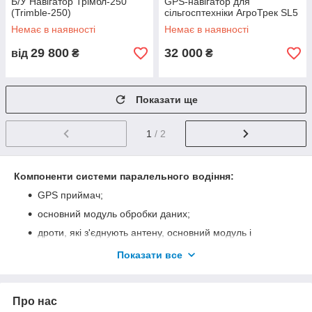
Б/У Навігатор Трімбл-250
GPS-навігатор для
(Trimble-250)
сільгосптехніки АгроТрек SL5
Немає в наявності
Немає в наявності
29 800
32 000
від
₴
₴
Показати ще
1
/ 2
Компоненти системи паралельного водіння:
GPS приймач;
основний модуль обробки даних;
дроти, які з'єднують антену, основний модуль і
прикурювач (виступає як харчування обладнання).
Показати все
Що може вплинути на сигнал від супутника:
кількість супутників, сигнал яких ловить обладнання;
Про нас
атмосферні явища, які можуть порушити сигнал;