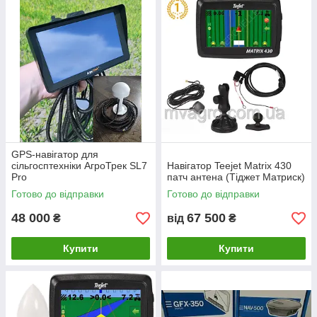
GPS-навігатор для
сільгосптехніки АгроТрек SL7
Навігатор Teejet Matrix 430
Pro
патч антена (Тіджет Матриск)
Готово до відправки
Готово до відправки
48 000
67 500
₴
від
₴
Купити
Купити