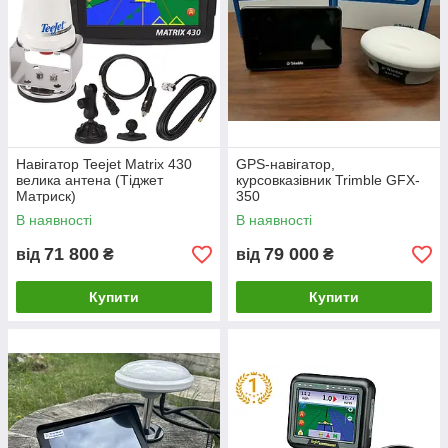
Навігатор Teejet Matrix 430
GPS-навігатор,
велика антена (Тіджет
курсовказівник Trimble GFX-
Матриск)
350
В наявності
В наявності
71 800
79 000
від
₴
від
₴
Купити
Купити