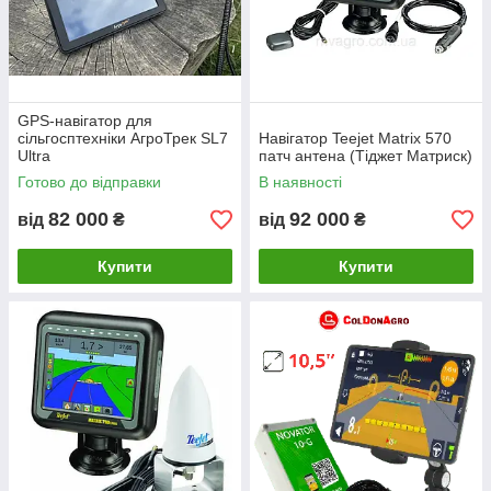
GPS-навігатор для
сільгосптехніки АгроТрек SL7
Навігатор Teejet Matrix 570
Ultra
патч антена (Тіджет Матриск)
Готово до відправки
В наявності
82 000
92 000
від
₴
від
₴
Купити
Купити