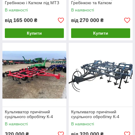
Гребінкою і Катком під МТЗ
Гребінкою та Катком
В наявності
В наявності
165 000
270 000
від
₴
від
₴
Купити
Купити
Культиватор причіпний
Культиватор причіпний
суцільного обробітку К-4
суцільного обробітку К-4
В наявності
В наявності
320 000
320 000
₴
від
₴