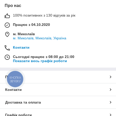
Залежно від вирощуваних культур культиватор для суцільного
Про нас
обробітку грунту може комплектуватися такими робочими
органами:
100% позитивних з 130 відгуків за рік
стрельчатая лапа,
Працює з 04.10.2020
долотоподібні наконечник,
«Гусяча лапа».
м. Миколаїв
м. Миколаїв, Миколаїв, Україна
Культиватор суцільної може за один прохід виконати
відразу кілька процесів:
Контакти
вирівнювання грунту,
Сьогодні працює з 08:00 до 21:00
мульчування,
Показати весь графік роботи
розпушування,
коткування,
Про нас
КНОПКА
видалення бур'янів.
ЗВ'ЯЗКУ
Зазвичай, передпосівну культивацію проводять після
Контакти
боронування, щоб знищити сходи бур'янів і підготувати ложе
для насіння. Для прикочування ґрунту культиватор може
додатково комплектуватися катками.
Доставка та оплата
Завдяки можливості регулювання глибини обробки
економиться час і збільшується продуктивність агрегату.
Графік роботи