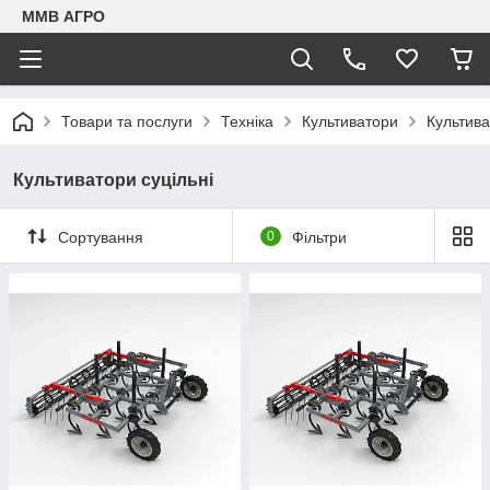
ММВ АГРО
Товари та послуги
Техніка
Культиватори
Культива
Культиватори суцільні
Сортування
0
Фільтри