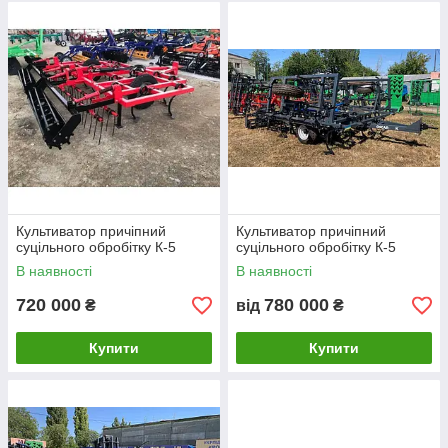
Культиватор причіпний
Культиватор причіпний
суцільного обробітку К-5
суцільного обробітку К-5
В наявності
В наявності
720 000
780 000
₴
від
₴
Купити
Купити