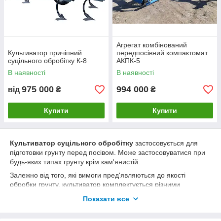
Агрегат комбінований
Культиватор причіпний
передпосівний компактомат
суцільного обробітку К-8
АКПК-5
В наявності
В наявності
975 000
994 000
від
₴
₴
Купити
Купити
Культиватор суцільного обробітку
застосовується для
підготовки грунту перед посівом. Може застосовуватися при
будь-яких типах грунту крім кам'янистій.
Залежно від того, які вимоги пред'являються до якості
обробки грунту, культиватор комплектується різними
робочими органами. Широкозахватні культиватори
Показати все
використовуються для поверхневої обробки, чизель - на
важких грунтах, фреза - для незораних полів.