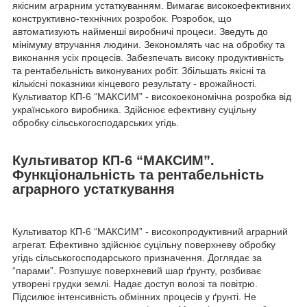
якісним аграрним устаткуванням. Вимагає високоефективних
конструктивно-технічних розробок. Розробок, що
автоматизують найменші виробничі процеси. Зведуть до
мінімуму втручання людини. Зекономлять час на обробку та
виконання усіх процесів. Забезпечать високу продуктивність
та рентабельність виконуваних робіт. Збільшать якісні та
кількісні показники кінцевого результату - врожайності.
Культиватор КП-6 “МАКСИМ” - високоекономічна розробка від
українського виробника. Здійснює ефективну суцільну
обробку сільськогосподарських угідь.
Культиватор КП-6 “МАКСИМ”.
Функціональність та рентабельність
аграрного устаткування
Культиватор КП-6 “МАКСИМ” - високопродуктивний аграрний
агрегат. Ефективно здійснює суцільну поверхневу обробку
угідь сільськогосподарського призначення. Доглядає за
“парами”. Розпушує поверхневий шар ґрунту, розбиває
утворені грудки землі. Надає доступ волозі та повітрю.
Підсилює інтенсивність обмінних процесів у ґрунті. Не