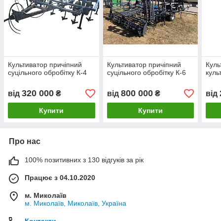
Культиватор причіпний
Культиватор причіпний
Куль
суцільного обробітку К-4
суцільного обробітку К-6
куль
320 000
800 000
від
₴
від
₴
від
Купити
Купити
Про нас
100% позитивних з 130 відгуків за рік
Працює з 04.10.2020
м. Миколаїв
м. Миколаїв, Миколаїв, Україна