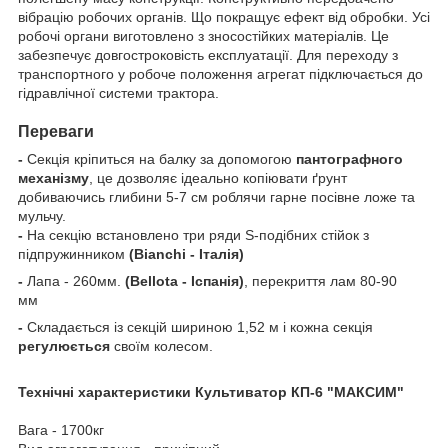
вібрацію робочих органів. Що покращує ефект від обробки. Усі
робочі органи виготовлено з зносостійких матеріалів. Це
забезпечує довгостроковість експлуатації. Для переходу з
транспортного у робоче положення агрегат підключається до
гідравлічної системи трактора.
Переваги
-
Секція кріпиться на балку за допомогою
пантографного
механізму
, це дозволяє ідеально копіювати ґрунт
добиваючись глибини 5-7 см роблячи гарне посівне ложе та
мульчу.
-
На секцію встановлено три ряди S-подібних стійок з
підпружинником
(Bianchi - Італія)
-
Лапа - 260мм.
(Bellota - Іспанія)
, перекриття лам 80-90
мм
-
Складається із секцій шириною 1,52 м і кожна секція
регулюється
своїм колесом.
Технічні характеристики Культиватор КП-6 "МАКСИМ"
Вага - 1700кг