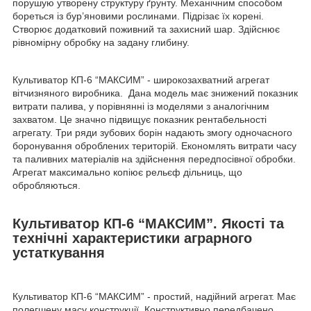
порушую утворену структуру ґрунту. Механічним способом
бореться із бур’яновими рослинами. Підрізає їх корені.
Створює додатковий поживний та захисний шар. Здійснює
рівномірну обробку на задану глибину.
Культиватор КП-6 “МАКСИМ” - широкозахватний агрегат
вітчизняного виробника. Дана модель має знижений показник
витрати палива, у порівнянні із моделями з аналогічним
захватом. Це значно підвищує показник рентабельності
агрегату. Три ряди зубових борін надають змогу одночасного
боронування оброблених територій. Економлять витрати часу
та паливних матеріалів на здійснення передпосівної обробки.
Агрегат максимально копіює рельєф дільниць, що
обробляються.
Культиватор КП-6 “МАКСИМ”. Якості та
технічні характеристики аграрного
устаткування
Культиватор КП-6 “МАКСИМ” - простий, надійний агрегат. Має
полегшену масу конструкції. Конструктивно передбачено