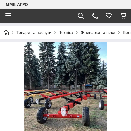
ММВ АГРО
Товари та послуги
Техніка
Жниварки та візки
Візо