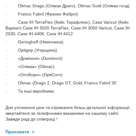
· Olimac Drago (Олімак Драго), Olimac Gold (Олімак голд)
· Franco Fabril (Франко Фабріл)
· Case IH TerraFlex (Кейс Терафлекс), Case Varicut (Кейс
Варікат) Case IH 3020 TerraFlex, Case IH 3050 Varicut, Case IH
2030, Case IH 4408, Case IH 4412
· Geringhoff (Німеччина)
· Optigep (Угорщина)
· «Доміноні» (Dominoni)
· «Олімак» (Olimac)
· «ОптіКорн» (OptiCorn)
· Olimac (Drago 2, Drago GT, Gold, Franco Fabril SF
· Та інші виробники.
Для уточнення ціни та отримання більш детальної інформації,
звертайтеся за телефонами вказаними на нашому сайті.
Завжди раді до співпраці !
Приховати