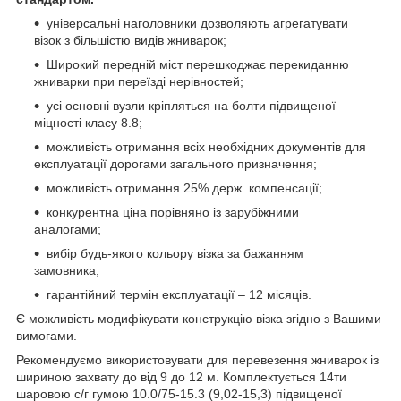
універсальні наголовники дозволяють агрегатувати
візок з більшістю видів жниварок;
Широкий передній міст перешкоджає перекиданню
жниварки при переїзді нерівностей;
усі основні вузли кріпляться на болти підвищеної
міцності класу 8.8;
можливість отримання всіх необхідних документів для
експлуатації дорогами загального призначення;
можливість отримання 25% держ. компенсації;
конкурентна ціна порівняно із зарубіжними
аналогами;
вибір будь-якого кольору візка за бажанням
замовника;
гарантійний термін експлуатації – 12 місяців.
Є можливість модифікувати конструкцію візка згідно з Вашими
вимогами.
Рекомендуємо використовувати для перевезення жниварок із
шириною захвату до від 9 до 12 м. Комплектується 14ти
шаровою с/г гумою 10.0/75-15.3 (9,02-15,3) підвищеної