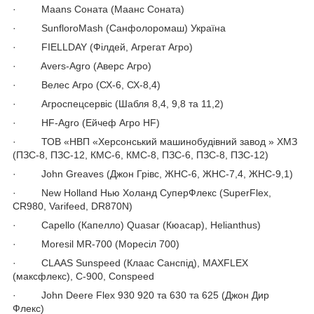
· Maans Соната (Маанс Соната)
· SunfloroMash (Санфолоромаш) Україна
· FIELLDAY (Філдей, Агрегат Агро)
· Avers-Agro (Аверс Агро)
· Велес Агро (СХ-6, СХ-8,4)
· Агроспецсервіс (Шабля 8,4, 9,8 та 11,2)
· HF-Agro (Ейчеф Агро HF)
· ТОВ «НВП «Херсонський машинобудівний завод » ХМЗ
(ПЗС-8, ПЗС-12, КМС-6, КМС-8, ПЗС-6, ПЗС-8, ПЗС-12)
· John Greaves (Джон Грівс, ЖНС-6, ЖНС-7,4, ЖНС-9,1)
· New Holland Нью Холанд СуперФлекс (SuperFlex,
CR980, Varifeed, DR870N)
· Capello (Капелло) Quasar (Кюасар), Helianthus)
· Moresil MR-700 (Моресіл 700)
· CLAAS Sunspeed (Клаас Санспід), MAXFLEX
(максфлекс), С-900, Conspeed
· John Deere Flex 930 920 та 630 та 625 (Джон Дир
Флекс)