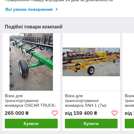
Всі умови повернення
Подібні товари компанії
Візок для
Візок для
Візо
транспортування
транспортування
тран
жниварок OSCAR TRUCK-
жниварок ЛАН-1 (7м)
жнив
7
265 000
159 400
₴
від
₴
від
Купити
Купити