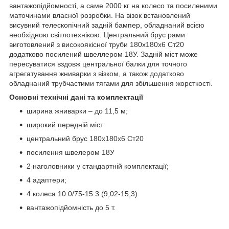
вантажопідйомності, а саме 2000 кг на колесо та посиленими
маточинами власної розробки. На візок встановлений
висувний телескопічний задній бампер, обладнаний всією
необхідною світлотехнікою. Центральний брус рами
виготовлений з високоякісної труби 180х180х6 Ст20
додатково посилений швеллером 18У. Задній міст може
пересуватися вздовж центральної балки для точного
агрегатування жниварки з візком, а також додатково
обладнаний трубчастими тягами для збільшення жорсткості.
Основні технічні дані та комплектації
ширина жниварки – до 11,5 м;
широкий передній міст
центральний брус 180х180х6 Ст20
посилення швелером 18У
2 наголовники у стандартній комплектації;
4 адаптери;
4 колеса 10.0/75-15.3 (9,02-15,3)
вантажопідйомність до 5 т.