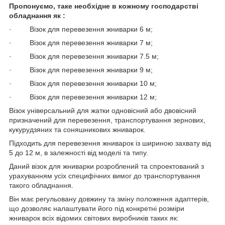
Пропонуємо, таке необхідне в кожному господарстві
обладнання як :
· Візок для перевезення жниварки 6 м;
· Візок для перевезення жниварки 7 м;
· Візок для перевезення жниварки 7.5 м;
· Візок для перевезення жниварки 9 м;
· Візок для перевезення жниварки 10 м;
· Візок для перевезення жниварки 12 м;
Візок універсальний для жатки одновісний або двовісний
призначений для перевезення, транспортування зернових,
кукурудзяних та соняшникових жниварок.
Підходить для перевезення жниварок із шириною захвату від
5 до 12 м, в залежності від моделі та типу.
Даний візок для жниварки розроблений та спроектований з
урахуванням усіх специфічних вимог до транспортування
такого обладнання.
Він має регульовану довжину та зміну положення адаптерів,
що дозволяє налаштувати його під конкретні розміри
жниварок всіх відомих світових виробників таких як: