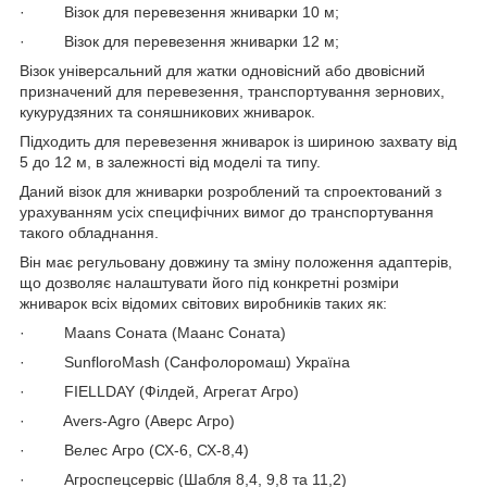
· Візок для перевезення жниварки 10 м;
· Візок для перевезення жниварки 12 м;
Візок універсальний для жатки одновісний або двовісний
призначений для перевезення, транспортування зернових,
кукурудзяних та соняшникових жниварок.
Підходить для перевезення жниварок із шириною захвату від
5 до 12 м, в залежності від моделі та типу.
Даний візок для жниварки розроблений та спроектований з
урахуванням усіх специфічних вимог до транспортування
такого обладнання.
Він має регульовану довжину та зміну положення адаптерів,
що дозволяє налаштувати його під конкретні розміри
жниварок всіх відомих світових виробників таких як:
· Maans Соната (Маанс Соната)
· SunfloroMash (Санфолоромаш) Україна
· FIELLDAY (Філдей, Агрегат Агро)
· Avers-Agro (Аверс Агро)
· Велес Агро (СХ-6, СХ-8,4)
· Агроспецсервіс (Шабля 8,4, 9,8 та 11,2)