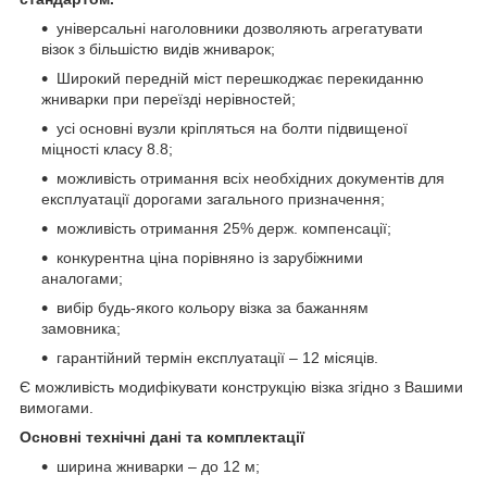
універсальні наголовники дозволяють агрегатувати
візок з більшістю видів жниварок;
Широкий передній міст перешкоджає перекиданню
жниварки при переїзді нерівностей;
усі основні вузли кріпляться на болти підвищеної
міцності класу 8.8;
можливість отримання всіх необхідних документів для
експлуатації дорогами загального призначення;
можливість отримання 25% держ. компенсації;
конкурентна ціна порівняно із зарубіжними
аналогами;
вибір будь-якого кольору візка за бажанням
замовника;
гарантійний термін експлуатації – 12 місяців.
Є можливість модифікувати конструкцію візка згідно з Вашими
вимогами.
Основні технічні дані та комплектації
ширина жниварки – до 12 м;