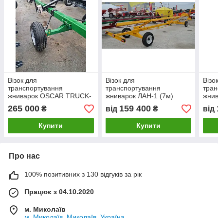
Візок для
Візок для
Візо
транспортування
транспортування
тран
жниварок OSCAR TRUCK-
жниварок ЛАН-1 (7м)
жнив
7
265 000
159 400
₴
від
₴
від
Купити
Купити
Про нас
100% позитивних з 130 відгуків за рік
Працює з 04.10.2020
м. Миколаїв
м. Миколаїв, Миколаїв, Україна