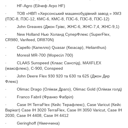
· HF-Agro (Ейчеф Агро HF)
· ТОВ «НВП «Херсонський машинобудівний завод » ХМЗ
(ПЗС-8, ПЗС-12, КМС-6, КМС-8, ПЗС-6, ПЗС-8, ПЗС-12)
· John Greaves (Джон Грівс, ЖНС-6, ЖНС-7,4, ЖНС-9,1)
· New Holland Нью Холанд СуперФлекс (SuperFlex,
CR980, Varifeed, DR870N)
· Capello (Капелло) Quasar (Кюасар), Helianthus)
· Moresil MR-700 (Моресіл 700)
· CLAAS Sunspeed (Клаас Санспід), MAXFLEX
(максфлекс), С-900, Conspeed
· John Deere Flex 930 920 та 630 та 625 (Джон Дир
Флекс)
· Olimac Drago (Олімак Драго), Olimac Gold (Олімак голд)
· Franco Fabril (Франко Фабріл)
· Case IH TerraFlex (Кейс Терафлекс), Case Varicut (Кейс
Варікат) Case IH 3020 TerraFlex, Case IH 3050 Varicut, Case IH
2030, Case IH 4408, Case IH 4412
· Geringhoff (Німеччина)