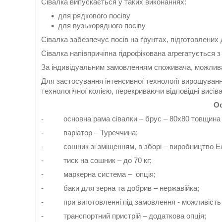
Сівалка випускається у таких виконаннях:
для рядкового посіву
для вузькорядного посіву
Сівалка забезпечує посів на ґрунтах, підготовлених
Сівалка напівпричіпна гідрофікована агрегатується з
За індивідуальним замовленням споживача, можлива
Для застосування інтенсивної технології вирощуван
технологічної колією, перекриваючи відповідні висів
Ос
- основна рама сівалки – брус – 80х80 товщина с
- варіатор – Туреччина;
- сошник зі зміщенням, в зборі – виробництво Ель
- тиск на сошник – до 70 кг;
- маркерна система – опція;
- баки для зерна та добрив – нержавійка;
- при виготовленні під замовлення - можливість 
- транспортний пристрій – додаткова опція;