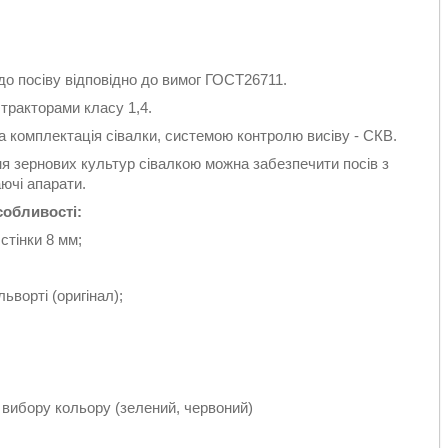
 до посіву відповідно до вимог ГОСТ26711.
 тракторами класу 1,4.
 комплектація сівалки, системою контролю висіву - СКВ.
ня зернових культур сівалкою можна забезпечити посів з
аючі апарати.
обливості:
тінки 8 мм;
ворті (оригінал);
вибору кольору (зелений, червоний)