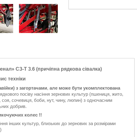
нал» СЗ-Т 3.6 (причіпна рядкова сівалка)
ис техніки
авійки) з загортачами
,
але може бути укомплектована
дкового посіву насіння зернових культур (пшениця, жито,
, соя, сочевиця, боби, нут, чину, люпин) з одночасним
ьних добрив.
кочуючих колес !!
ння інших культур, близьких до зернових за розмірами
)