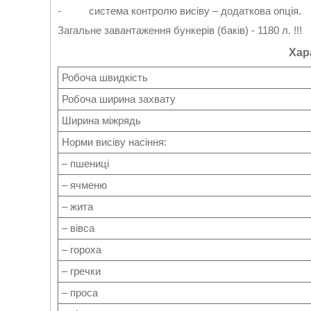
- система контролю висіву – додаткова опція.
Загальне завантаження бункерів (баків) - 1180 л. !!!
Хар
Робоча швидкість
Робоча ширина захвату
Ширина міжрядь
Норми висіву насіння:
– пшениці
– ячменю
– жита
– вівса
– гороха
– гречки
– проса