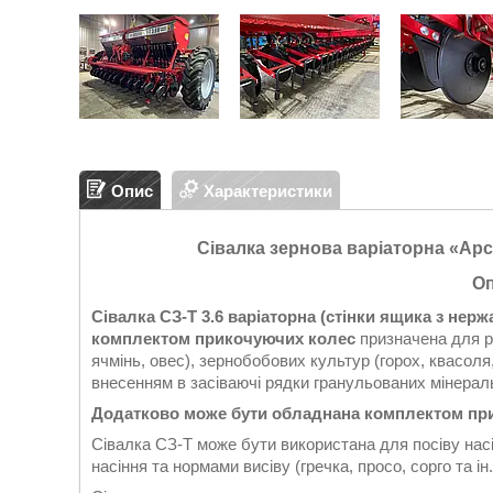
Опис
Характеристики
Сівалка зернова варіаторна «Арсе
Оп
Сівалка СЗ-Т 3.6 варіаторна (стінки ящика з нерж
комплектом прикочуючих колес
призначена для ря
ячмінь, овес), зернобобових культур (горох, квасоля
внесенням в засіваючі рядки гранульованих мінерал
Додатково може бути обладнана комплектом при
Сівалка СЗ-Т може бути використана для посіву насі
насіння та нормами висіву (гречка, просо, сорго та ін.