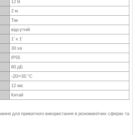
12 В
2 м
Так
відсутній
1' x 1'
30 хв
IP55
80 дБ
-20/+50 °С
12 міс
Китай
ання для приватного використання в різноманітних сферах та