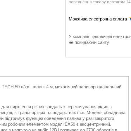
повернення товару протягом 14
У компанії підключені електро
не покидаючи сайту.
 TECH 50 л/хв., шланг 4 м, механічний паливороздавальний
ля вирішення різних завдань з перекачування рідин в
ництві, в транспортних господарствах і т.п. Модель обладнана
й підтримує функцію обведення палива у разі закритого
вним робочим елементом моделі EX50 є ексцентричний,
є з напругою на вибір 12В і розвиває до 2700 оборотів в