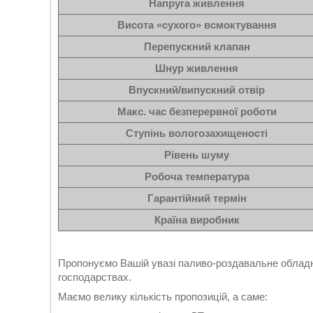
Напруга живлення
Висота «сухого» всмоктування
Перепускний клапан
Шнур живлення
Впускний/випускний отвір
Макс. час безперервної роботи
Ступінь вологозахищеності
Рівень шуму
Робоча температура
Гарантійний термін
Країна виробник
Пропонуємо Вашій увазі паливо-роздавальне обладн
господарствах.
Маємо велику кількість пропозицій, а саме: