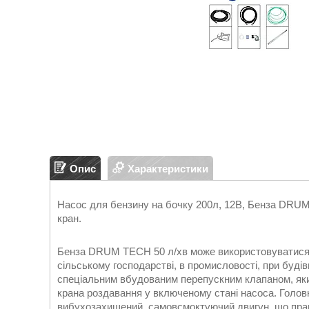
Опис
Характеристики
Насос для бензину на бочку 200л, 12В, Бенза DRUM
кран.
Бенза DRUM TECH 50 л/хв може використовуватися д
сільському господарстві, в промисловості, при будів
спеціальним вбудованим перепускним клапаном, яки
крана роздавання у включеному стані насоса. Голо
вибухозахищений, самовсмоктуючий двигун, що працю