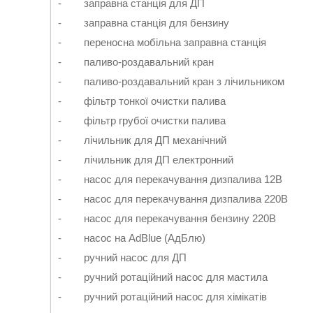
- заправна станція для ДП
- заправна станція для бензину
- переносна мобільна заправна станція
- паливо-роздавальний кран
- паливо-роздавальний кран з лічильником
- фільтр тонкої очистки палива
- фільтр грубої очистки палива
- лічильник для ДП механічний
- лічильник для ДП електронний
- насос для перекачування дизпалива 12В
- насос для перекачування дизпалива 220В
- насос для перекачування бензину 220В
- насос на AdBlue (АдБлю)
- ручний насос для ДП
- ручний ротаційний насос для мастила
- ручний ротаційний насос для хімікатів