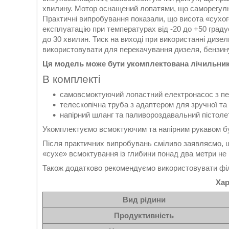
хвилину. Мотор оснащений лопатями, що саморегулюю
Практичні випробування показали, що висота «сухог
експлуатацію при температурах від -20 до +50 граду
до 30 хвилин. Тиск на виході при використанні дизе
використовувати для перекачування дизеля, бензину, 
Ця модель може бути укомплектована лічильник
В комплекті
самовсмоктуючий лопастний електронасос з п
телескопічна труба з адаптером для зручної та 
напірний шланг та паливороздавальний пістолет
Укомплектуємо всмоктуючим та напірним рукавом бу
Після практичних випробувань сміливо заявляємо, щ
«сухе» всмоктування із глибини понад два метри не
Також додатково рекомендуємо використовувати філ
Хар
Вид рідини
Продуктивність