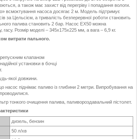
ться, а також має захист від перегріву і попадання вологи.
о» всмоктування насоса досягає 2 м. Модель підтримує
сів за Цельсієм, а тривалість безперервної роботи становить
льного палива становить 2 бар. Насос EX50 можна
гасу. Розмір моделі – 345х175х225 мм, а вага – 6,9 кг.
ом витрати пального.
ерепускним клапаном
надійної установки в бочці
.
дь-якої довжини.
о насос піднімає паливо із глибини 2 метри. Випробування на
 проводилися.
ьтр тонкого очищення палива, паливороздавальний пістолет.
актеристики
дизель, бензин
50 л/хв