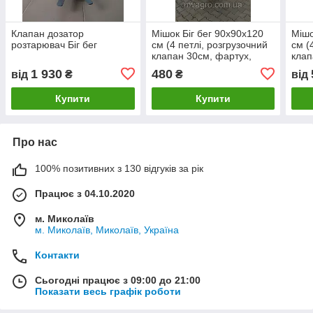
Клапан дозатор
Мішок Біг бег 90х90х120
Мішо
розтарювач Біг бег
см (4 петлі, розгрузочний
см (
клапан 30см, фартух,
клап
тканина 160)
ткан
1 930
480
від
₴
₴
від
Купити
Купити
Про нас
100% позитивних з 130 відгуків за рік
Працює з 04.10.2020
м. Миколаїв
м. Миколаїв, Миколаїв, Україна
Контакти
Сьогодні працює з 09:00 до 21:00
Показати весь графік роботи