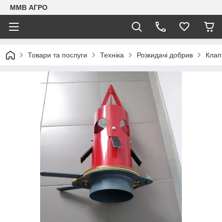
ММВ АГРО
Товари та послуги
Техніка
Розкидачі добрив
Клап