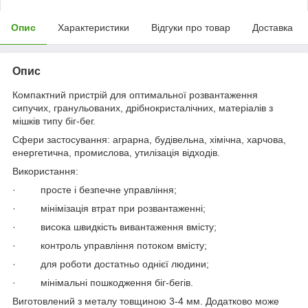
Опис
Характеристики
Відгуки про товар
Доставка
Опис
Компактний пристрій для оптимальної розвантаження
сипучих, гранульованих, дрібнокристалічних, матеріалів з
мішків типу біг-бег.
Сфери застосування: аграрна, будівельна, хімічна, харчова,
енергетична, промислова, утилізація відходів.
Використання:
· просте і безпечне управління;
· мінімізація втрат при розвантаженні;
· висока швидкість вивантаження вмісту;
· контроль управління потоком вмісту;
· для роботи достатньо однієї людини;
· мінімальні пошкодження біг-бегів.
Виготовлений з металу товщиною 3-4 мм. Додатково може