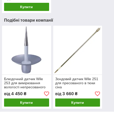
Купити
Подібні товари компанії
Блюдочний датчик Wile
Зондовий датчик Wile 251
253 для вимірювання
для пресованого в тюки
вологості непресованого
сіна
сіна
4 450
3 660
від
₴
від
₴
Купити
Купити