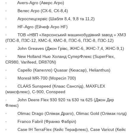
· Avers-Agro (Аверс Агро)
· Велес Агро (СХ-6, СХ-8,4)
· Агроспецсервіс (Шабля 8,4, 9,8 та 11,2)
· HF-Agro (Ейчеф Агро HF)
· ТОВ «НВП «Херсонський машинобудівний завод » ХМЗ
(ПЗС-8, ПЗС-12, КМС-6, КМС-8, ПЗС-6, ПЗС-8, ПЗС-12)
· John Greaves (Джон Грівс, ЖНС-6, ЖНС-7,4, ЖНС-9,1)
· New Holland Нью Холанд СуперФлекс (SuperFlex,
CR980, Varifeed, DR870N)
· Capello (Капелло) Quasar (Кюасар), Helianthus)
· Moresil MR-700 (Моресіл 700)
· CLAAS Sunspeed (Клаас Санспід), MAXFLEX
(максфлекс), С-900, Conspeed
· John Deere Flex 930 920 та 630 та 625 (Джон Дир
Флекс)
· Olimac Drago (Олімак Драго), Olimac Gold (Олімак голд)
· Franco Fabril (Франко Фабріл)
· Case IH TerraFlex (Кейс Терафлекс), Case Varicut (Кейс