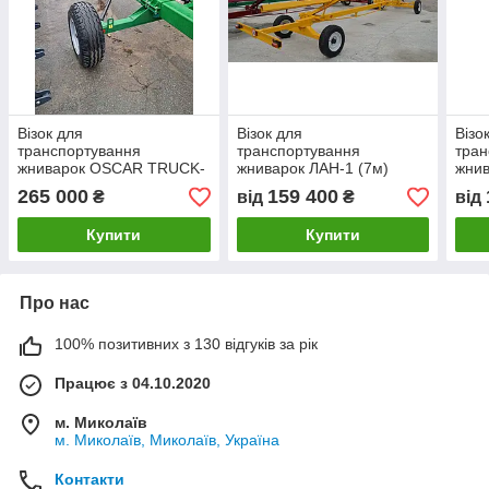
Візок для
Візок для
Візо
транспортування
транспортування
тран
жниварок OSCAR TRUCK-
жниварок ЛАН-1 (7м)
жнив
7
265 000
159 400
₴
від
₴
від
Купити
Купити
Про нас
100% позитивних з 130 відгуків за рік
Працює з 04.10.2020
м. Миколаїв
м. Миколаїв, Миколаїв, Україна
Контакти