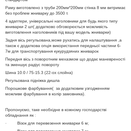
Раму виготовлено з труби 200мм*200мм стінка 8 мм витримає
без проблем жниварку до 3500 т.
4 адаптери, універсальні наголовники для будь якого типу
жниварки 2 шт( додатково обговорюється можливість
виготовлення наголовників під вашу модель жниварки)
Задня вісь регульована,може рухатись для налаштування ,а
також є додаткова опція використання передньої частини 6-
7м для транспортування кукурудзяних жниварок
Передня вісь з поворотним мехазмом що додає маневреності
та зменшує радіус повороту
Шина 10.0 / 75-15.3 (22-ох слойна)
Регульована підніжка дишла
Порошкове фарбування( за додатковим узгодженням
можливе фарбування в колір замовника).
Пропонуємо, таке необхідне в кожному господарстві
обладнання як :
· Візок для перевезення жниварки 6 м;
· Візок для перевезення жниварки 7 м;