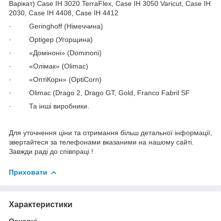
Варікат) Case IH 3020 TerraFlex, Case IH 3050 Varicut, Case IH
2030, Case IH 4408, Case IH 4412
· Geringhoff (Німеччина)
· Optigep (Угорщина)
· «Доміноні» (Dominoni)
· «Олімак» (Olimac)
· «ОптіКорн» (OptiCorn)
· Olimac (Drago 2, Drago GT, Gold, Franco Fabril SF
· Та інші виробники.
Для уточнення ціни та отримання більш детальної інформації,
звертайтеся за телефонами вказаними на нашому сайті.
Завжди раді до співпраці !
Приховати
Характеристики
Основні