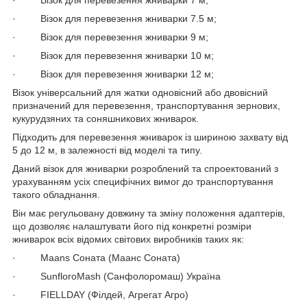
· Візок для перевезення жниварки 7.5 м;
· Візок для перевезення жниварки 9 м;
· Візок для перевезення жниварки 10 м;
· Візок для перевезення жниварки 12 м;
Візок універсальний для жатки одновісний або двовісний
призначений для перевезення, транспортування зернових,
кукурудзяних та соняшникових жниварок.
Підходить для перевезення жниварок із шириною захвату від
5 до 12 м, в залежності від моделі та типу.
Даний візок для жниварки розроблений та спроектований з
урахуванням усіх специфічних вимог до транспортування
такого обладнання.
Він має регульовану довжину та зміну положення адаптерів,
що дозволяє налаштувати його під конкретні розміри
жниварок всіх відомих світових виробників таких як:
· Maans Соната (Маанс Соната)
· SunfloroMash (Санфолоромаш) Україна
· FIELLDAY (Філдей, Агрегат Агро)