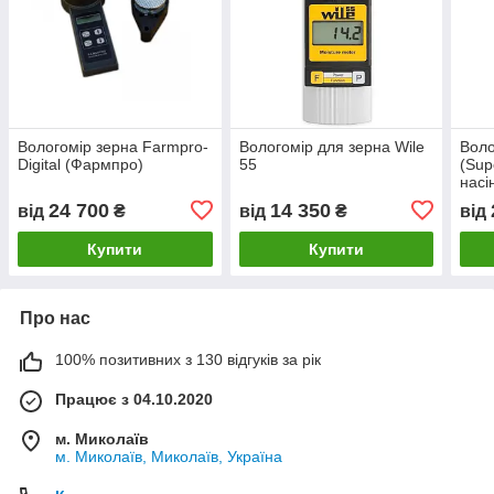
Вологомір зерна Farmpro-
Вологомір для зерна Wile
Воло
Digital (Фармпро)
55
(Sup
насі
соня
24 700
14 350
від
₴
від
₴
від
шро
Купити
Купити
Про нас
100% позитивних з 130 відгуків за рік
Працює з 04.10.2020
м. Миколаїв
м. Миколаїв, Миколаїв, Україна