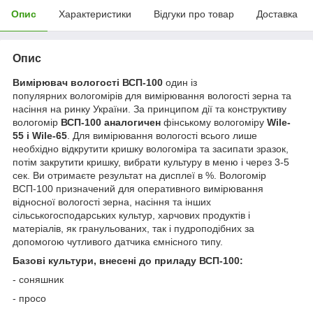
Опис
Характеристики
Відгуки про товар
Доставка
Опис
Вимірювач вологості ВСП-100
один із
популярних вологомірів для вимірювання вологості зерна та
насіння на ринку України. За принципом дії та конструктиву
вологомір
ВСП-100 аналогичен
фінському вологоміру
Wile-
55 і Wile-65
. Для вимірювання вологості всього лише
необхідно відкрутити кришку вологоміра та засипати зразок,
потім закрутити кришку, вибрати культуру в меню і через 3-5
сек. Ви отримаєте результат на дисплеї в %. Вологомір
ВСП-100 призначений для оперативного вимірювання
відносної вологості зерна, насіння та інших
сільськогосподарських культур, харчових продуктів і
матеріалів, як гранульованих, так і пудроподібних за
допомогою чутливого датчика ємнісного типу.
Базові культури, внесені до приладу ВСП-100:
- соняшник
- просо