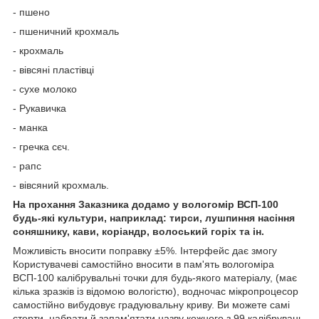
- пшено
- пшеничний крохмаль
- крохмаль
- вівсяні пластівці
- сухе молоко
- Рукавичка
- манка
- гречка сєч.
- рапс
- вівсяний крохмаль.
На прохання Заказника додамо у вологомір ВСП-100
будь-які культури, наприклад: тирси, лушпиння насіння
соняшнику, кави, коріандр, волоський горіх та ін.
Можливість вносити поправку ±5%. Інтерфейс дає змогу
Користувачеві самостійно вносити в пам'ять вологоміра
ВСП-100 калібрувальні точки для будь-якого матеріалу, (має
кілька зразків із відомою вологістю), водночас мікропроцесор
самостійно вибудовує градуювальну криву. Ви можете самі
стерти, набрати й запам'ятати назву кожного з 99 калібрувань