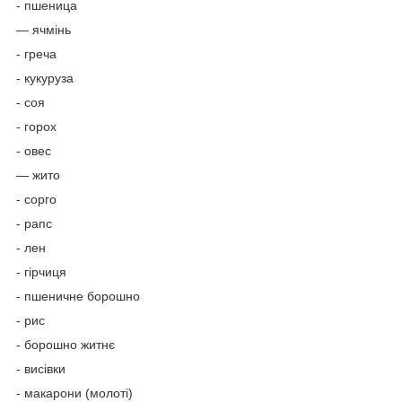
- пшеница
— ячмінь
- греча
- кукуруза
- соя
- горох
- овес
— жито
- сорго
- рапс
- лен
- гірчиця
- пшеничне борошно
- рис
- борошно житнє
- висівки
- макарони (молоті)