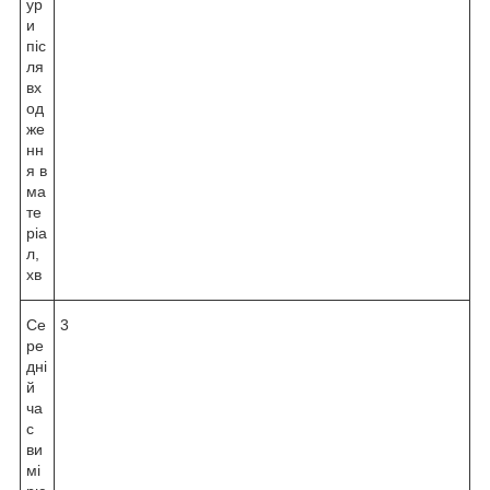
ур
и
піс
ля
вх
од
же
нн
я в
ма
те
ріа
л,
хв
Се
3
ре
дні
й
ча
с
ви
мі