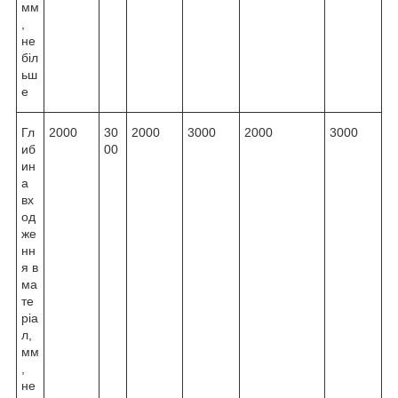
мм
,
не
біл
ьш
е
Гл
2000
30
2000
3000
2000
3000
иб
00
ин
а
вх
од
же
нн
я в
ма
те
ріа
л,
мм
,
не