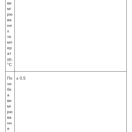
ви
мі
рю
ва
ни
х
те
мп
ер
ат
ур,
°С
По
± 0,5
хи
бк
а
ви
мі
рю
ва
нн
я