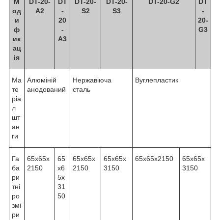
М
DT-20-
DT
DT-20-
DT-20-
DT-20-G2
DT
од
A2
-
S2
S3
-
и
20
20-
ф
-
G3
ик
A3
ац
ія
Ма
Алюміній
Нержавіюча
Вуглепластик
те
анодований
сталь
ріа
л
шт
ан
ги
Га
65х65х
65
65х65х
65х65х
65х65х2150
65х65х
ба
2150
х6
2150
3150
3150
ри
5х
тні
31
ро
50
змі
ри