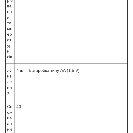
рю
ва
нн
я
те
мп
ер
ат
ур
и,
сік
Ж
4 шт - Батарейка типу АА (1,5 V)
ив
ле
нн
я
Сп
40
ож
ив
ан
ий