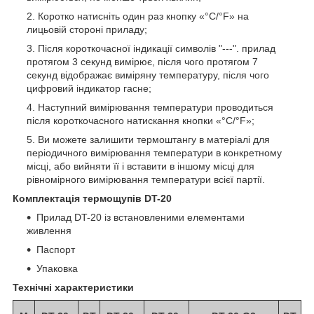
Коротко натисніть один раз кнопку «°С/°F» на
лицьовій стороні приладу;
Після короткочасної індикації символів "---". прилад
протягом 3 секунд вимірює, після чого протягом 7
секунд відображає виміряну температуру, після чого
цифровий індикатор гасне;
Наступний вимірювання температури проводиться
після короткочасного натискання кнопки «°С/°F»;
Ви можете залишити термоштангу в матеріалі для
періодичного вимірювання температури в конкретному
місці, або вийняти її і вставити в іншому місці для
рівномірного вимірювання температури всієї партії.
Комплектація термощупів DT-20
Прилад DT-20 із встановленими елементами
живлення
Паспорт
Упаковка
Технічні характеристики