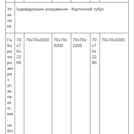
Уп
Індивідуальне упакування - Картонний тубус
ак
ов
ка
Га
70
70х70х3200
70х70х
70х70х
70
70х70х3200
ба
х7
3200
2200
х7
ри
0х
0х
тні
22
22
ро
00
00
змі
ри
з
уп
ак
ов
ко
ю,
мм
,
не
біл