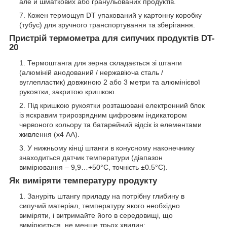
але й шматкових або гранульованих продуктів.
Кожен термощуп DT упакований у картонну коробку
(тубус) для зручного транспортування та зберігання.
Пристрій термометра для сипучих продуктів DT-
20
Термоштанга для зерна складається зі штанги
(алюміній анодований / нержавіюча сталь /
вуглепластик) довжиною 2 або 3 метри та алюмінієвої
рукоятки, закритою кришкою.
Під кришкою рукоятки розташовані електронний блок
із яскравим трирозрядним цифровим індикатором
червоного кольору та батарейний відсік із елементами
живлення (х4 АА).
У нижньому кінці штанги в конусному наконечнику
знаходиться датчик температури (діапазон
вимірювання – 9,9…+50°C, точність ±0.5°C).
Як виміряти температуру продукту
Зануріть штангу приладу на потрібну глибину в
сипучий матеріал, температуру якого необхідно
виміряти, і витримайте його в середовищі, що
вимірюється, не менше трьох хвилин;