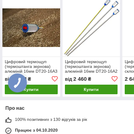
Цифровий термощуп
Цифровий термощуп
Циф
(термоштанга зернова)
(термоштанга зернова)
(тер
алюміній 16мм DT20-16A3
алюміній 16мм DT20-16A2
cкло
3м
2м
16G
2 758
2 460
2 6
від
₴
від
₴
Купити
Купити
Про нас
100% позитивних з 130 відгуків за рік
Працює з 04.10.2020