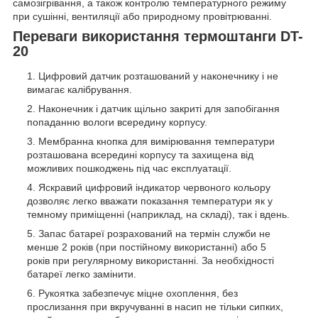
самозігрівання, а також контролю температурного режиму
при сушінні, вентиляції або природному провітрюванні.
Переваги використання термоштанги DT-
20
Цифровий датчик розташований у наконечнику і не
вимагає калібрування.
Наконечник і датчик щільно закриті для запобігання
попаданню вологи всередину корпусу.
Мембранна кнопка для вимірювання температури
розташована всередині корпусу та захищена від
можливих пошкоджень під час експлуатації.
Яскравий цифровий індикатор червоного кольору
дозволяє легко вважати показання температури як у
темному приміщенні (наприклад, на складі), так і вдень.
Запас батареї розрахований на термін служби не
менше 2 років (при постійному використанні) або 5
років при регулярному використанні. За необхідності
батареї легко замінити.
Рукоятка забезпечує міцне охоплення, без
прослизання при вкручуванні в насип не тільки сипких,