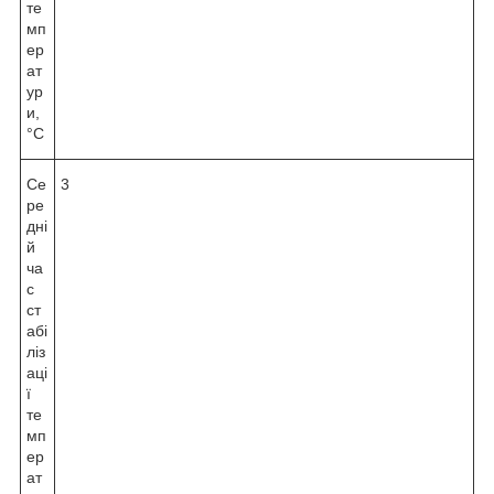
те
мп
ер
ат
ур
и,
°С
Се
3
ре
дні
й
ча
с
ст
абі
ліз
аці
ї
те
мп
ер
ат