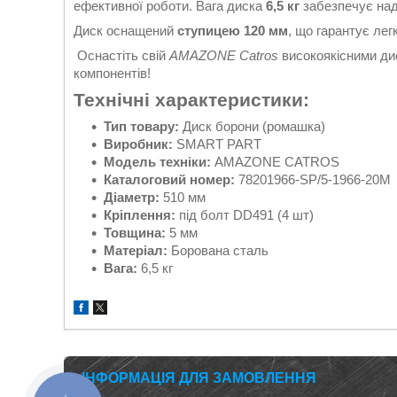
ефективної роботи. Вага диска
6,5 кг
забезпечує над
Диск оснащений
ступицею 120 мм
, що гарантує лег
Оснастіть свій
AMAZONE Catros
високоякісними дис
компонентів!
Технічні характеристики:
Тип товару:
Диск борони (ромашка)
Виробник:
SMART PART
Модель техніки:
AMAZONE CATROS
Каталоговий номер:
78201966-SP/5-1966-20M
Діаметр:
510 мм
Кріплення:
під болт DD491 (4 шт)
Товщина:
5 мм
Матеріал:
Борована сталь
Вага:
6,5 кг
ІНФОРМАЦІЯ ДЛЯ ЗАМОВЛЕННЯ