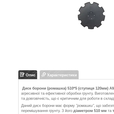
Опис
Характеристики
Диск борони (ромашка) 510*5 (ступиця 120мм
агресивної та ефективної обробки грунту. Виготовле
та довговічність, що є критичним для роботи в скла
Даний диск борони має форму
"ромашки"
, що забез
перемішування грунту. З його
діаметром 510 мм
та