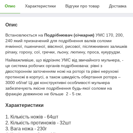
Опис
Характеристики
Відгуки про товар
Доставка
Опис
Встановлюється на
Подрібнювач (січкарня)
УМС 170, 200,
240 який призначений для подрібнення валків соломи
ячмінної, пшеничної, вівсяної, рисової, післяжнивних залишків
ріпаку, гороху, сої, гречки, льону, люпину, проса, кукурудзи.
Найважливіше, що відрізняє УМС від звичайного мульчера, -
це система робочих органів подрібнювача: рівні з
двостороннім заточенням ножі на роторі та рівні нерухомі
протиножі в корпусі, а також швидкість обертання ротора –
3000 об/хв! Ці дві конструктивні особливості мульчера
забезпечують якісне подрібнення будь-якої соломи на
фракцію довжиною не більше 2 - 5 см.
Характеристики
1. Кількість ножів - 64шт
2. Кількість протиножів - 32шт
3. Вага ножа - 230г