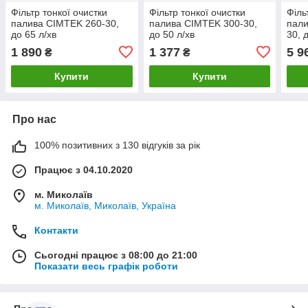
Фільтр тонкої очистки
Фільтр тонкої очистки
Філь
палива CIMTEK 260-30,
палива CIMTEK 300-30,
пали
до 65 л/хв
до 50 л/хв
30, 
1 890
1 377
5 9
₴
₴
Купити
Купити
Про нас
100% позитивних з 130 відгуків за рік
Працює з 04.10.2020
м. Миколаїв
м. Миколаїв, Миколаїв, Україна
Контакти
Сьогодні працює з 08:00 до 21:00
Показати весь графік роботи