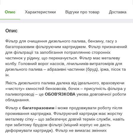
Опис
Характеристики
Відгуки про товар
Доставка
Опис
Фільтр для очищення дизельного палива, бензину, гасу з
багаторазовим фільтруючим картриджем. Фільтр призначений
для фільтрації та запобігання потраплянню сторонніх
частинок у рідину, що перекачується. Фільтр має металеву
колбу. Головний ворог насосів, лічильників-витратомірів для
дизельного палива – абразивні частинки (бруд), іржа, пісок та
ін.
Якість дизельного палива далека від ідеального, враховуючи
«чистоту» ємностей бензовозів, бочок – присутність фільтра у
паливопроводі – це
ОБОВ'ЯЗКОВА
умова довговічної роботи
обладнання.
Фільтр є
багаторазовим
і може продовжувати роботу після
промивання картриджа. Фільтруючий картридж має жорстку
металеву сітку – що забезпечує довгий термін служби, навіть
при забитому брудом фільтрі (міцний корпус не дасть
деформувати картридж). Фільтр не вимагає змінних