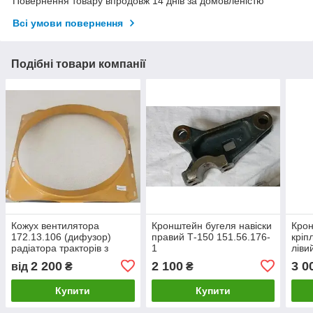
Повернення товару впродовж 14 днів за домовленістю
Всі умови повернення
Подібні товари компанії
Кожух вентилятора
Кронштейн бугеля навіски
Крон
172.13.106 (дифузор)
правий Т-150 151.56.176-
кріп
радіатора тракторів з
1
ліви
двигуном ЯМЗ/Т-150,
Т-15
2 200
2 100
3 0
від
₴
₴
ХТЗ-17221
Купити
Купити