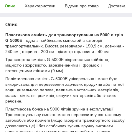
Опис
Характеристики
Відгуки про товар
Доставка
Опис
Пластикова ємність для транспортування на 5000 літрів
G-5000E
- одна з найбільших ємностей в категорії
транспортувальних. Висота резервуару - 150,9 см, довжина -
240 см., ширина - 200 см., діаметр горловини - 40 см.
Транспортна ємність G-5000E відрізняється стійкістю,
міцністю і жорсткістю, забезпеченими її формою і
потовщеними стінками (9 мм).
Поліетиленова ємність G-5000E універсальна і може бути
використана для перевезення харчових продуктів або питної
води, дизельного палива, паливно-мастильних матеріалів,
масел, хімікатів, розчинів, сипучих матеріалів або в'язких
речовин.
Пластмасова бочка на 5000 літрів зручна в експлуатації.
Транспортувальну ємність можна перевозити у вантажному
автомобілі або причепі (якщо габарити транспортного засобу
дозволяють це) і без особливих зусиль вручну виконати
навантажувальні та розвантажувальні роботи, а також