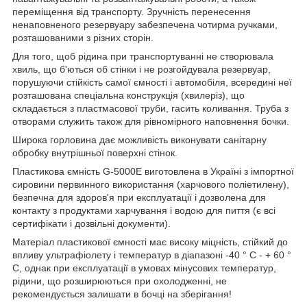
переміщення від транспорту. Зручність перенесення
ненаповненого резервуару забезпечена чотирма ручками,
розташованими з різних сторін.
Для того, щоб рідина при транспортуванні не створювала
хвиль, що б'ються об стінки і не розгойдувала резервуар,
порушуючи стійкість самої ємності і автомобіля, всередині неї
розташована спеціальна конструкція (хвилеріз), що
складається з пластмасової труби, гасить коливання. Труба з
отворами служить також для рівномірного наповнення бочки.
Широка горловина дає можливість виконувати санітарну
обробку внутрішньої поверхні стінок.
Пластикова ємність G-5000E виготовлена ​​в Україні з імпортної
сировини первинного використання (харчового поліетилену),
безпечна для здоров'я при експлуатації і дозволена для
контакту з продуктами харчування і водою для пиття (є всі
сертифікати і дозвільні документи).
Матеріал пластикової ємності має високу міцність, стійкий до
впливу ультрафіолету і температур в діапазоні -40 ° C - + 60 °
С, однак при експлуатації в умовах мінусових температур,
рідини, що розширюються при охолодженні, не
рекомендується залишати в бочці на зберігання!