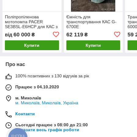
Поліпропіленова
Ємність для
Тран
мотопомпа PACER
транспортування КАС G-
тран
SE3BSL-E6HCP для КАС з
6700E
600
двигуном HONDA GX200,
60 000
62 119
59 
від
₴
₴
1060 л/хв. (3")
Купити
Купити
Про нас
100% позитивних з 130 відгуків за рік
Працює з 04.10.2020
м. Миколаїв
м. Миколаїв, Миколаїв, Україна
Контакти
Сьогодні працює з 08:00 до 21:00
Показати весь графік роботи
КНОПКА