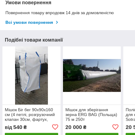
Умови повернення
Повернення товару впродовж 14 днів за домовленістю
Всі умови повернення
Подібні товари компанії
Мішок Біг бег 90х90х160
Мішок для зберігання
Полі
см (4 петлі, розгрузочний
зерна ERG BAG (Польща)
для 
клапан 30см, фартух,
75 м 250т
Sotr
тканина 160)
9'(2
540
20 000
20 
від
₴
₴