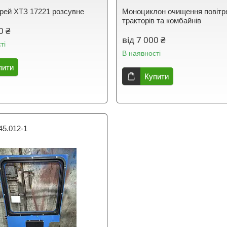
рей ХТЗ 17221 розсувне
Моноциклон очищення повітр
тракторів та комбайнів
0 ₴
від 7 000 ₴
ті
В наявності
пити
Купити
45.012-1