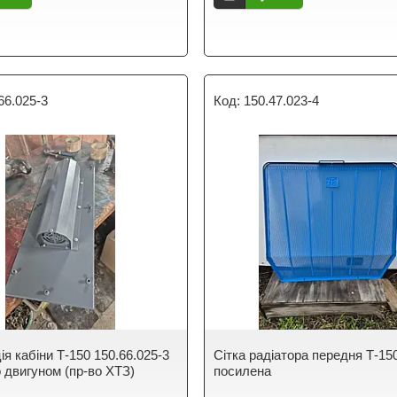
66.025-3
150.47.023-4
я кабіни Т-150 150.66.025-3
Сітка радіатора передня Т-15
о двигуном (пр-во ХТЗ)
посилена