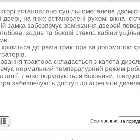
кторі встановлено суцільнометалева двомісн
і двері, на яких встановлені рухомі вікна, ск
ій замка забезпечує замикання дверей повер
 Лобове, заднє та бокові стекла кабіни ущіл
ми.
 кріпиться до рами трактора за допомогою к
заторів.
вання трактора складається з капота дизеля
ечує нормальний температурний режим робо
атації. Легко порушуються боковини, швидкоз'
ора забезпечують доступ до агрегатів дизеля