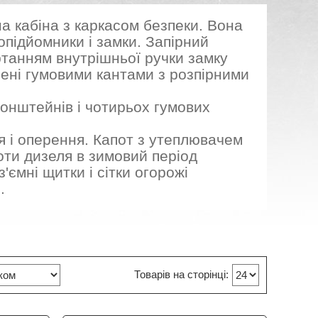
а кабіна з каркасом безпеки. Вона
лопідйомники і замки. Запірний
танням внутрішньої ручки замку
ьнені гумовими кантами з розпірними
ронштейнів і чотирьох гумових
 і оперення. Капот з утеплювачем
ти дизеля в зимовий період
ємні щитки і сітки огорожі
.