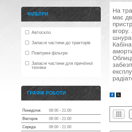
На тра
ФІЛЬТРИ
має дв
пристр
вгору.
Автоскло
шнура
Запасні частини до тракторів
Кабіна
аморти
Повітряні фільтри
Облицю
Запасні частини для причіпної
забезп
техніки
експлу
радіат
ГРАФІК РОБОТИ
Понеділок
08:00
21:00
Вівторок
08:00
21:00
Середа
08:00
21:00