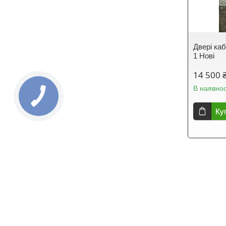
Двері каб
1 Нові
14 500 
В наявнос
Ку