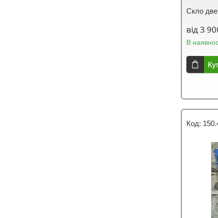
Скло две
від 3 90
В наявнос
Ку
150.