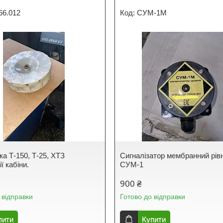
66.012
СУМ-1М
ка Т-150, Т-25, ХТЗ
Сигналізатор мембранний рів
ї кабіни.
СУМ-1
900 ₴
 відправки
Готово до відправки
пити
Купити