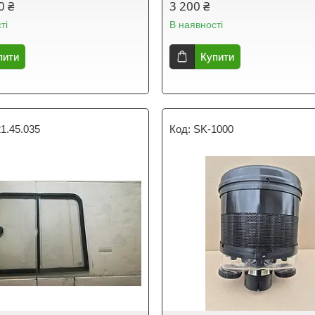
0 ₴
3 200 ₴
ті
В наявності
пити
Купити
1.45.035
SK-1000