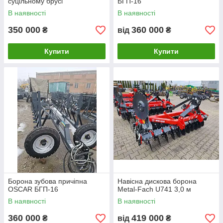
суцільному брусі
БГП-16
В наявності
В наявності
350 000
360 000
₴
від
₴
Купити
Купити
Борона зубова причіпна
Навісна дискова борона
OSCAR БГП-16
Metal-Fach U741 3,0 м
В наявності
В наявності
360 000
419 000
₴
від
₴