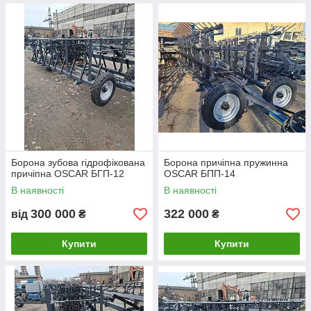
Борона зубова гідрофікована
Борона причіпна пружинна
причіпна OSCAR БГП-12
OSCAR БПП-14
В наявності
В наявності
300 000
322 000
від
₴
₴
Купити
Купити