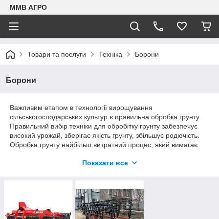
ММВ АГРО
Товари та послуги
Техніка
Борони
Борони
Важливим етапом в технології вирощування
сільськогосподарських культур є правильна обробка грунту.
Правильний вибір техніки для обробітку грунту забезпечує
високий урожай, зберігає якість грунту, збільшує родючість.
Обробка грунту найбільш витратний процес, який вимагає
використання нових енергозберігаючих технологій. Основою
Показати все
енергозбереження є мінімізація обробітку грунту, що
дозволяє використання грунтообробних машин з більшою
шириною захвату. Одним із знарядь, що дозволяють
підготувати грунт під посів з мінімальними витратами, стала
дискова борона. За один-два проходи ця техніка може
подрібнити грунт, оберігаючи її від висихання, зруйнувати