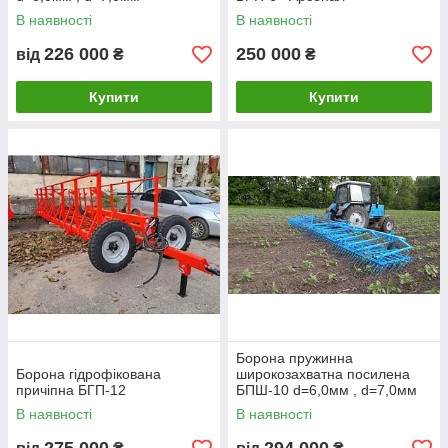
В наявності
В наявності
226 000
250 000
від
₴
₴
Купити
Купити
Борона пружинна
Борона гідрофікована
широкозахватна посилена
причіпна БГП-12
БПШ-10 d=6,0мм , d=7,0мм
В наявності
В наявності