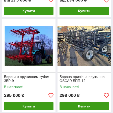
275 000
294 000
від
₴
від
₴
Купити
Купити
Борона з пружинним зубом
Борона причіпна пружинна
ЗБР-9
OSCAR БПП-12
В наявності
В наявності
295 000
298 000
₴
₴
Купити
Купити