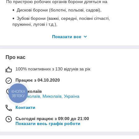
По пристрою робочих органів борони діляться на
Дискові борони (болотні, польові, садові),
Зубові борони (важкі, середні, посівні сітчасті,
пружинні, лугові і т.д.),
Роторні борони.
Показати все
Залежно від типу агрегатування з трактором:
Навісні,
Про нас
Напівнавісні,
Причіпні.
100% позитивних з 130 відгуків за рік
Вибір борони залежить від типу грунту, виду технології
Працює з 04.10.2020
обробітку, класу трактора. Сьогодні в Україні використовують
такі технології обробітку грунту як традиційна, мінімальна
м. Миколаїв
(mini-till) і нульова (no-till).
КНОПКА
ЗВ'ЯЗКУ
м. Миколаїв, Миколаїв, Україна
Боронування
- поверхнева обробка грунту, яка забезпечує
подрібнення, часткове перемішування і вирівнювання
Контакти
поверхні ґрунту. Якість боронування залежить від маси
борони, форми робочих органів, вологості грунту, швидкості
Сьогодні працює з 09:00 до 21:00
руху агрегату.
Показати весь графік роботи
Дискування
- подрібнення грунту з частковою закладенням
рослинних залишків. Використовується також замість