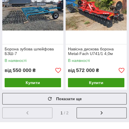
Борона зубова шлейфова
Навісна дискова борона
БЗШ-7
Metal-Fach U741/1 4,0м
В наявності
В наявності
550 000
572 000
від
₴
від
₴
Купити
Купити
Показати ще
1
/ 2