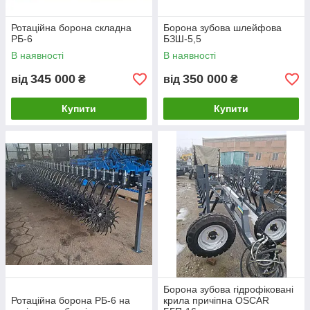
Ротаційна борона складна
Борона зубова шлейфова
РБ-6
БЗШ-5,5
В наявності
В наявності
345 000
350 000
від
₴
від
₴
Купити
Купити
Борона зубова гідрофіковані
Ротаційна борона РБ-6 на
крила причіпна OSCAR