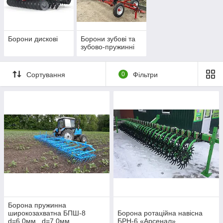
грунтову кірку, вирівняти поверхню грунту, знищити бур'яни.
Перед тим як купити борону, необхідно визначитися з
основними характеристиками даної техніки.
Борони дискові
Борони зубові та
зубово-пружинні
Сортування
0
Фільтри
Борона пружинна
широкозахватна БПШ-8
Борона ротаційна навісна
d=6,0мм , d=7,0мм
БРН-6 «Арсенал»