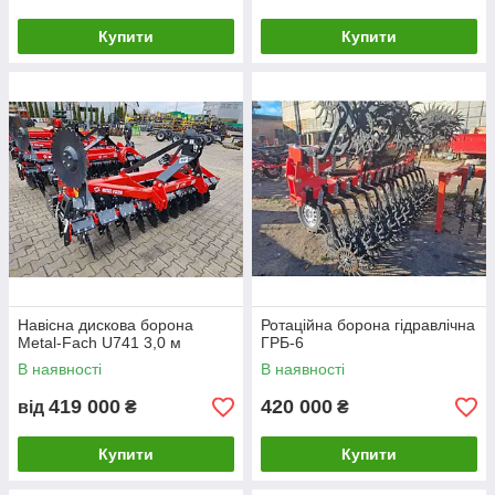
Купити
Купити
Навісна дискова борона
Ротаційна борона гідравлічна
Metal-Fach U741 3,0 м
ГРБ-6
В наявності
В наявності
419 000
420 000
від
₴
₴
Купити
Купити